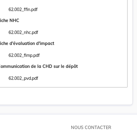
62.002_ffin.pdf
Ouvrir le document 62.002_ffin.pdf dans un nouvel onglet
iche NHC
62.002_nhc.pdf
Ouvrir le document 62.002_nhc.pdf dans un nouvel onglet
iche d'évaluation d'impact
62.002_fimp.pdf
Ouvrir le document 62.002_fimp.pdf dans un nouvel onglet
ommunication de la CHD sur le dépôt
62.002_pvd.pdf
Ouvrir le document 62.002_pvd.pdf dans un nouvel onglet
NOUS CONTACTER