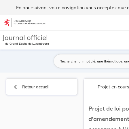
Projet de loi portant approbation du Protocole ... - Legilux
En poursuivant votre navigation vous acceptez que des
Aller au contenu
Journal officiel
du Grand-Duché de Luxembourg
arrow_back
Projet en cour
Retour accueil
Projet de loi 
d'amendement à