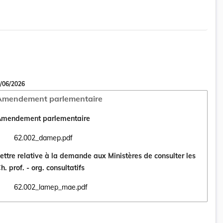
/06/2026
Amendement parlementaire
mendement parlementaire
62.002_damep.pdf
Ouvrir le document 62.002_damep.pdf dans un nouvel onglet
ettre relative à la demande aux Ministères de consulter les
h. prof. - org. consultatifs
62.002_lamep_mae.pdf
Ouvrir le document 62.002_lamep_mae.pdf dans un nouvel onglet