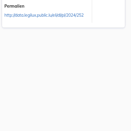
Permalien
http://data.legilux.public.lu/eli/dl/pl/2024/252