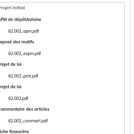
rojet initial
PM de dépôt/saisine
62.002_apm.pdf
Ouvrir le document 62.002_apm.pdf dans un nouvel onglet
xposé des motifs
62.002_expm.pdf
Ouvrir le document 62.002_expm.pdf dans un nouvel onglet
rojet de loi
62.002_prot.pdf
Ouvrir le document 62.002_prot.pdf dans un nouvel onglet
rojet de loi
62.002.pdf
Ouvrir le document 62.002.pdf dans un nouvel onglet
ommentaire des articles
62.002_commart.pdf
Ouvrir le document 62.002_commart.pdf dans un nouvel onglet
iche financière