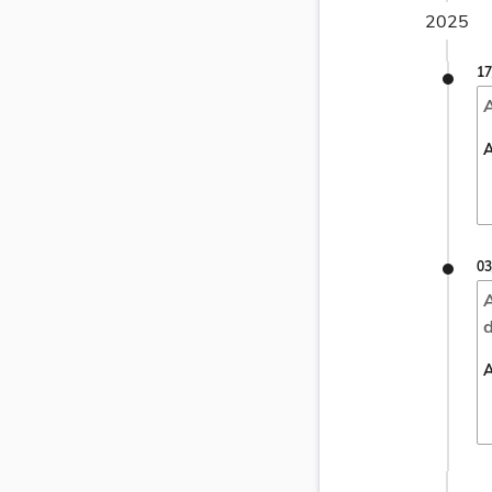
2025
17
A
A
03
A
d
A