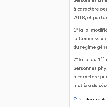
personnes à l'
à caractère per
2018, et portan
1° la loi modifi
la Commission 
du régime géné
er
2° la loi du 1
personnes phys
à caractère pe
matière de sécu
L'intitulé a été modifi