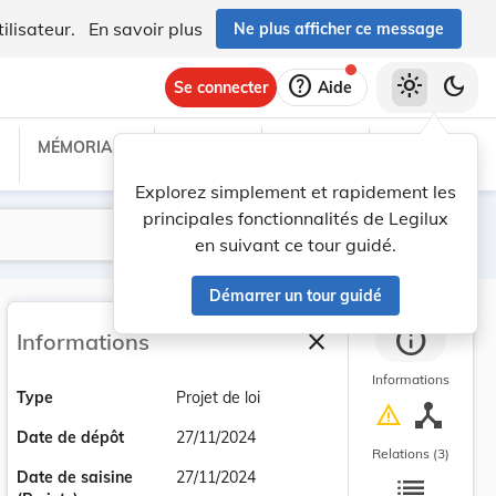
ilisateur.
En savoir plus
Ne plus afficher ce message
help
light_mode
dark_mode
Se connecter
Aide
MÉMORIAL C
TRAITÉS
PROJETS
TEXTES UE
Explorez simplement et rapidement les
principales fonctionnalités de Legilux
Lancer la recherche
Filtres
en suivant ce tour guidé.
Démarrer un tour guidé
info
close
Informations
Fermer la barre latéra
Informations
Type
Projet de loi
device_hub
warning
Date de dépôt
27/11/2024
Relations (3)
list
Date de saisine
27/11/2024