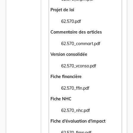
Ouvrir le document 62.570_expm.pdf dans 
Projet de loi
62.570.pdf
Ouvrir le document 62.570.pdf dans un nou
Commentaire des articles
62.570_commart.pdf
Ouvrir le document 62.570_commart.pdf da
Version consolidée
62.570_vconso.pdf
Ouvrir le document 62.570_vconso.pdf dans
Fiche financière
62.570_ffin.pdf
Ouvrir le document 62.570_ffin.pdf dans un
Fiche NHC
62.570_nhc.pdf
Ouvrir le document 62.570_nhc.pdf dans un
Fiche d'évaluation d'impact
62.570_fimp.pdf