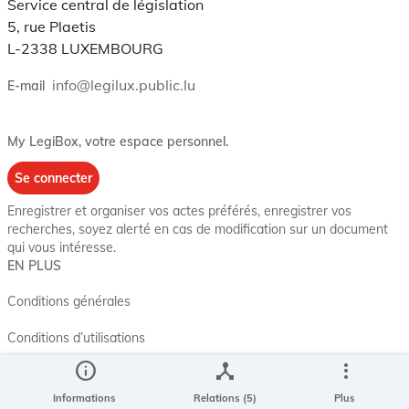
Service central de législation
5, rue Plaetis
L-2338 LUXEMBOURG
info@legilux.public.lu
E-mail
My LegiBox
, votre espace personnel.
Se connecter
Enregistrer et organiser vos actes préférés, enregistrer vos
recherches, soyez alerté en cas de modification sur un document
qui vous intéresse.
EN PLUS
Conditions générales
Conditions d’utilisations
info
device_hub
more_vert
Accessibilité
Informations
Relations (5)
Plus