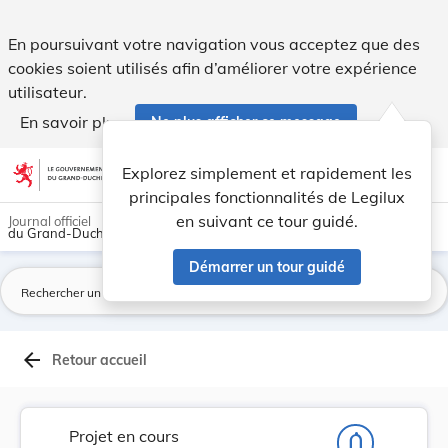
Projet de loi portant: 1° modification : a) ... - Legilux
En poursuivant votre navigation vous acceptez que des
cookies soient utilisés afin d’améliorer votre expérience
utilisateur.
En savoir plus
Ne plus afficher ce message
Aller au contenu
help
light_mode
dark_mode
account_circle
Explorez simplement et rapidement les
Aide
principales fonctionnalités de Legilux
en suivant ce tour guidé.
Journal officiel
du Grand-Duché de Luxembourg
Démarrer un tour guidé
La
arrow_back
Retour accueil
Projet en cours
notifications_none