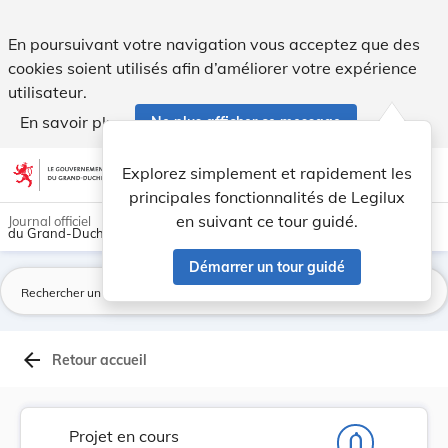
Projet de loi portant modification : 1° du Cod... - Legilux
En poursuivant votre navigation vous acceptez que des
cookies soient utilisés afin d’améliorer votre expérience
utilisateur.
En savoir plus
Ne plus afficher ce message
Aller au contenu
help
light_mode
dark_mode
account_circle
Explorez simplement et rapidement les
Aide
principales fonctionnalités de Legilux
en suivant ce tour guidé.
Journal officiel
du Grand-Duché de Luxembourg
Démarrer un tour guidé
La
arrow_back
Retour accueil
Projet en cours
notifications_none