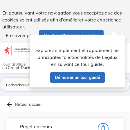
Projet de loi portant modification de la loi mo... - Legilux
En poursuivant votre navigation vous acceptez que des
cookies soient utilisés afin d’améliorer votre expérience
utilisateur.
En savoir plus
Ne plus afficher ce message
Aller au contenu
help
light_mode
dark_mode
account_circle
Explorez simplement et rapidement les
Aide
principales fonctionnalités de Legilux
en suivant ce tour guidé.
Journal officiel
du Grand-Duché de Luxembourg
Démarrer un tour guidé
La
arrow_back
Retour accueil
Projet en cours
notifications_none