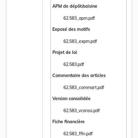
APM de dépôt/saisine
62.583_apm.pdf
Ouvrir le document 62.583_apm.pdf dans u
Exposé des motifs
62.583_expm.pdf
Ouvrir le document 62.583_expm.pdf dans 
Projet de loi
62.583.pdf
Ouvrir le document 62.583.pdf dans un nou
Commentaire des articles
62.583_commart.pdf
Ouvrir le document 62.583_commart.pdf da
Version consolidée
62.583_vconso.pdf
Ouvrir le document 62.583_vconso.pdf dans
Fiche financière
62.583_ffin.pdf
Ouvrir le document 62.583_ffin.pdf dans un