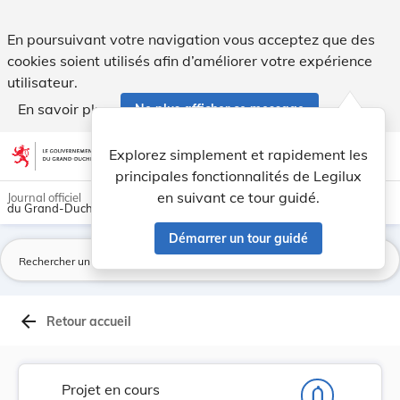
Projet de loi portant modification : 1° du Code... - Legilux
En poursuivant votre navigation vous acceptez que des
cookies soient utilisés afin d’améliorer votre expérience
utilisateur.
En savoir plus
Ne plus afficher ce message
Aller au contenu
help
light_mode
dark_mode
account_circle
Explorez simplement et rapidement les
Aide
principales fonctionnalités de Legilux
en suivant ce tour guidé.
Journal officiel
du Grand-Duché de Luxembourg
Démarrer un tour guidé
La
arrow_back
Retour accueil
Projet en cours
notifications_none