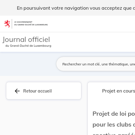
Projet de loi portant introduction d'un disposi... - Legilux
En poursuivant votre navigation vous acceptez que des
Aller au contenu
Journal officiel
du Grand-Duché de Luxembourg
arrow_back
Projet en cour
Retour accueil
Projet de loi p
pour les clubs 