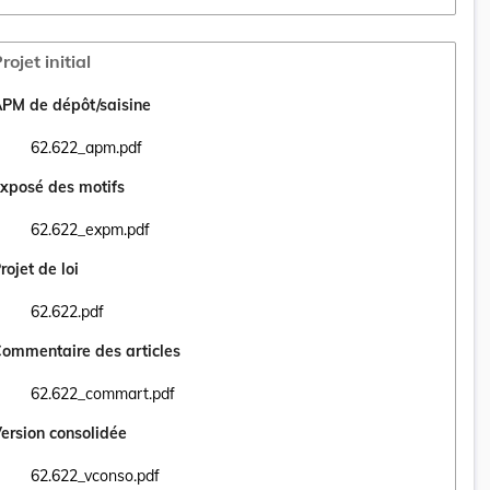
rojet initial
PM de dépôt/saisine
62.622_apm.pdf
Ouvrir le document 62.622_apm.pdf dans un nouvel onglet
xposé des motifs
62.622_expm.pdf
Ouvrir le document 62.622_expm.pdf dans un nouvel onglet
rojet de loi
62.622.pdf
Ouvrir le document 62.622.pdf dans un nouvel onglet
ommentaire des articles
62.622_commart.pdf
Ouvrir le document 62.622_commart.pdf dans un nouvel onglet
ersion consolidée
62.622_vconso.pdf
Ouvrir le document 62.622_vconso.pdf dans un nouvel onglet