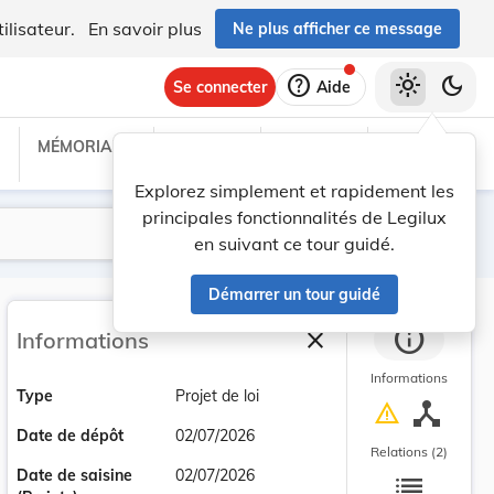
ilisateur.
En savoir plus
Ne plus afficher ce message
help
light_mode
dark_mode
Se connecter
Aide
MÉMORIAL C
TRAITÉS
PROJETS
TEXTES UE
Explorez simplement et rapidement les
principales fonctionnalités de Legilux
Lancer la recherche
Filtres
en suivant ce tour guidé.
Démarrer un tour guidé
info
close
Informations
Fermer la barre latéra
Informations
Type
Projet de loi
device_hub
warning
Date de dépôt
02/07/2026
Relations (2)
list
Date de saisine
02/07/2026