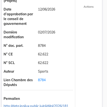
(Projets)
Actions
Date
12/06/2026
d’approbation par
le conseil de
gouvernement
Dernière
02/07/2026
modification
N° doc. parl.
8784
N° CE
62.622
N° SCL
62.622
Auteur
Sports
Lien Chambre des
8784
Députés
Permalien
http://data.legilux.public.lu/eli/dl/pl/2026/181