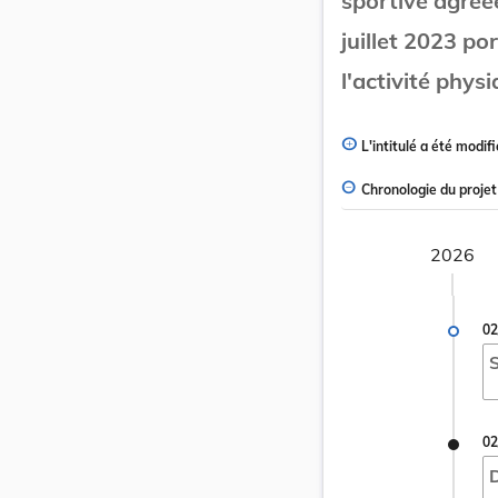
sportive agréée
juillet 2023 po
l'activité phys
L'intitulé a été modifi
Chronologie du projet
2026
02
S
02
D