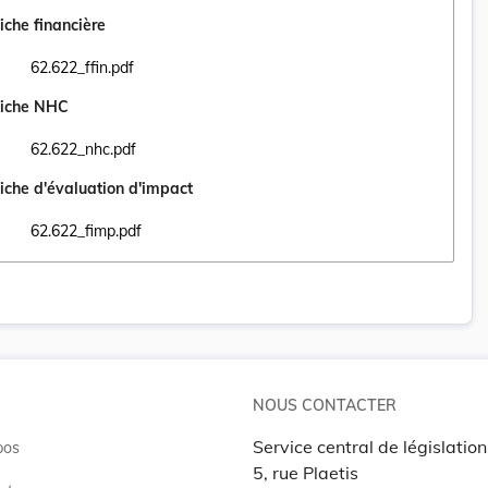
iche financière
62.622_ffin.pdf
Ouvrir le document 62.622_ffin.pdf dans un nouvel onglet
iche NHC
62.622_nhc.pdf
Ouvrir le document 62.622_nhc.pdf dans un nouvel onglet
iche d'évaluation d'impact
62.622_fimp.pdf
Ouvrir le document 62.622_fimp.pdf dans un nouvel onglet
NOUS CONTACTER
Service central de législation
pos
5, rue Plaetis