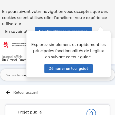
Projet de loi portant modification : 1° de la l... - Legilux
En poursuivant votre navigation vous acceptez que des
cookies soient utilisés afin d’améliorer votre expérience
utilisateur.
En savoir plus
Ne plus afficher ce message
Aller au contenu
help
light_mode
dark_mode
account_circle
Explorez simplement et rapidement les
Aide
principales fonctionnalités de Legilux
en suivant ce tour guidé.
Journal officiel
du Grand-Duché de Luxembourg
Démarrer un tour guidé
La
arrow_back
Retour accueil
Projet publié
notifications_none