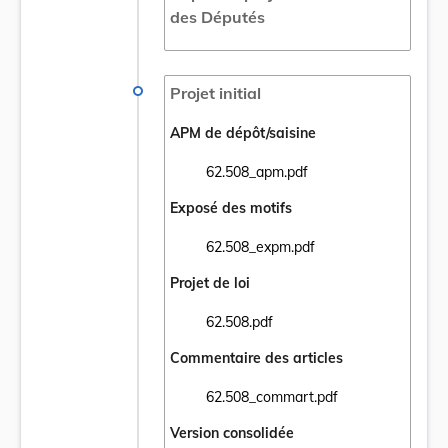
des Députés
Projet initial
APM de dépôt/saisine
62.508_apm.pdf
Ouvrir le document 62.508_apm.pdf dans u
Exposé des motifs
62.508_expm.pdf
Ouvrir le document 62.508_expm.pdf dans 
Projet de loi
62.508.pdf
Ouvrir le document 62.508.pdf dans un nou
Commentaire des articles
62.508_commart.pdf
Ouvrir le document 62.508_commart.pdf da
Version consolidée