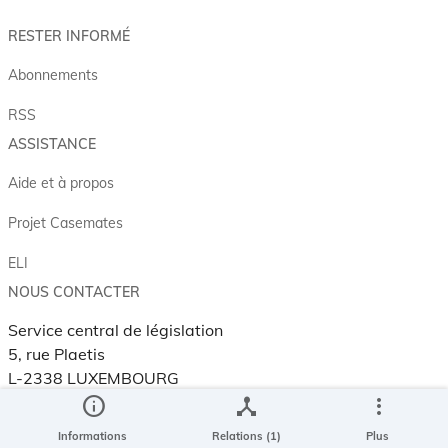
RESTER INFORMÉ
Abonnements
RSS
ASSISTANCE
Aide et à propos
Projet Casemates
ELI
NOUS CONTACTER
Service central de législation
5, rue Plaetis
L-2338 LUXEMBOURG
info
device_hub
more_vert
info@legilux.public.lu
E-mail
Informations
Relations (1)
Plus