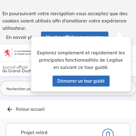
Proposition de loi portant institution d'un con... - Legilux
En poursuivant votre navigation vous acceptez que des
cookies soient utilisés afin d’améliorer votre expérience
utilisateur.
En savoir plus
Ne plus afficher ce message
Aller au contenu
help
light_mode
dark_mode
account_circle
Explorez simplement et rapidement les
Aide
principales fonctionnalités de Legilux
en suivant ce tour guidé.
Journal officiel
du Grand-Duché de Luxembourg
Démarrer un tour guidé
La
arrow_back
Retour accueil
Projet retiré
notifications_none