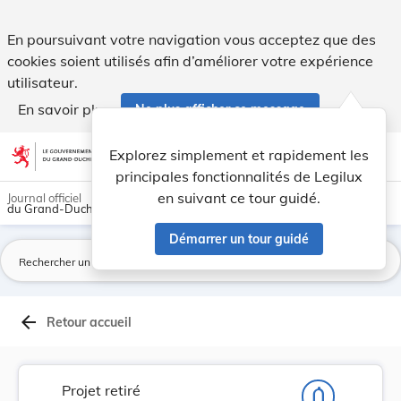
Proposition de loi tendant à élargir les condit... - Legilux
En poursuivant votre navigation vous acceptez que des
cookies soient utilisés afin d’améliorer votre expérience
utilisateur.
En savoir plus
Ne plus afficher ce message
Aller au contenu
help
light_mode
dark_mode
account_circle
Explorez simplement et rapidement les
Aide
principales fonctionnalités de Legilux
en suivant ce tour guidé.
Journal officiel
du Grand-Duché de Luxembourg
Démarrer un tour guidé
La
arrow_back
Retour accueil
Projet retiré
notifications_none