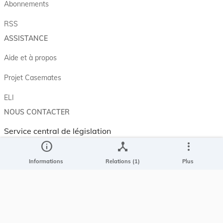
Abonnements
RSS
ASSISTANCE
Aide et à propos
Projet Casemates
ELI
NOUS CONTACTER
Service central de législation
5, rue Plaetis
info
device_hub
more_vert
L-2338 LUXEMBOURG
Informations
Relations (1)
Plus
info@legilux.public.lu
E-mail
My LegiBox
, votre espace personnel.