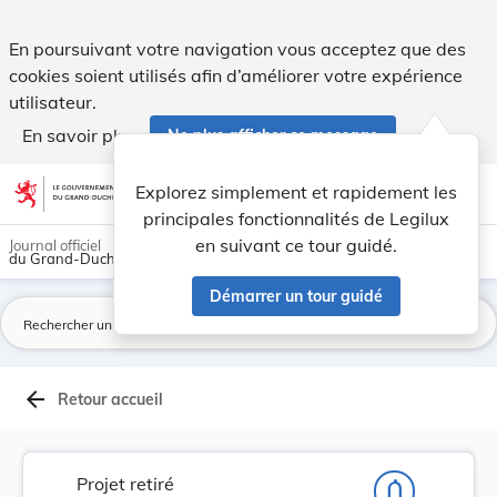
Proposition de loi portant modification de l'ar... - Legilux
En poursuivant votre navigation vous acceptez que des
cookies soient utilisés afin d’améliorer votre expérience
utilisateur.
En savoir plus
Ne plus afficher ce message
Aller au contenu
help
light_mode
dark_mode
account_circle
Explorez simplement et rapidement les
Aide
principales fonctionnalités de Legilux
en suivant ce tour guidé.
Journal officiel
du Grand-Duché de Luxembourg
Démarrer un tour guidé
La
arrow_back
Retour accueil
Projet retiré
notifications_none