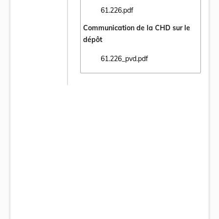
61.226.pdf
Ouvrir le document 61.226.pdf dans un nou
Communication de la CHD sur le
dépôt
61.226_pvd.pdf
Ouvrir le document 61.226_pvd.pdf dans un