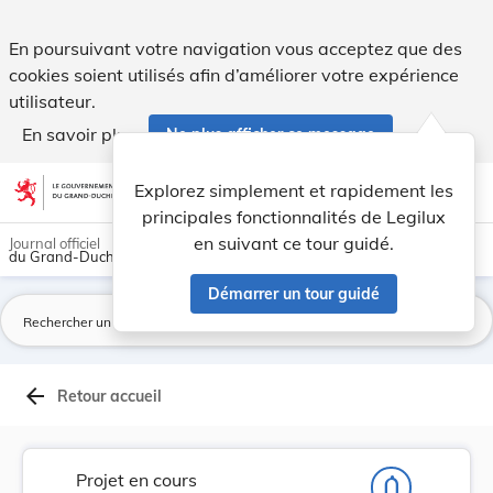
Proposition de loi créant une aide financière p... - Legilux
En poursuivant votre navigation vous acceptez que des
cookies soient utilisés afin d’améliorer votre expérience
utilisateur.
En savoir plus
Ne plus afficher ce message
Aller au contenu
help
light_mode
dark_mode
account_circle
Explorez simplement et rapidement les
Aide
principales fonctionnalités de Legilux
en suivant ce tour guidé.
Journal officiel
du Grand-Duché de Luxembourg
Démarrer un tour guidé
La
arrow_back
Retour accueil
Projet en cours
notifications_none