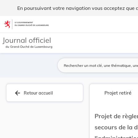
Projet de règlement grand-ducal portant créatio... - Legilux
En poursuivant votre navigation vous acceptez que des
Aller au contenu
Journal officiel
du Grand-Duché de Luxembourg
arrow_back
Projet retiré
Retour accueil
Projet de règl
secours de la d