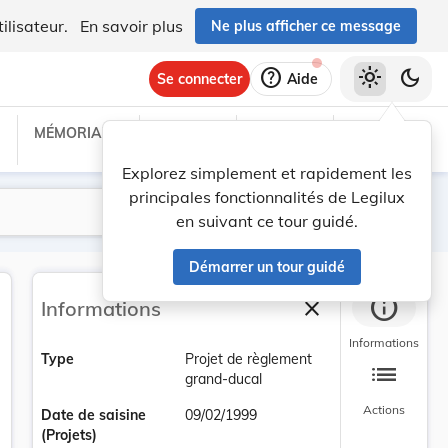
ilisateur.
En savoir plus
Ne plus afficher ce message
help
light_mode
dark_mode
Se connecter
Aide
MÉMORIAL C
TRAITÉS
PROJETS
TEXTES UE
Explorez simplement et rapidement les
principales fonctionnalités de Legilux
Lancer la recherche
Filtres
en suivant ce tour guidé.
Démarrer un tour guidé
info
close
Informations
Fermer la barre la
Informations
Type
Projet de règlement
list
grand-ducal
Actions
Date de saisine
09/02/1999
(Projets)