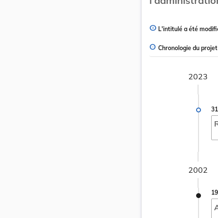
l'administratio
L'intitulé a été modifi
Chronologie du projet
2023
31
R
2002
19
A