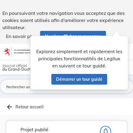
Projet de règlement grand-ducal ayant pour obje... - Legilux
En poursuivant votre navigation vous acceptez que des
cookies soient utilisés afin d’améliorer votre expérience
utilisateur.
En savoir plus
Ne plus afficher ce message
Aller au contenu
help
light_mode
dark_mode
account_circle
Explorez simplement et rapidement les
Aide
principales fonctionnalités de Legilux
en suivant ce tour guidé.
Journal officiel
du Grand-Duché de Luxembourg
Démarrer un tour guidé
La
arrow_back
Retour accueil
Projet publié
notifications_none