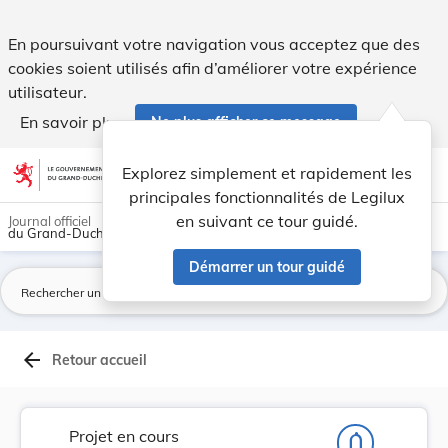
Projet de règlement grand-ducal relatif à la pr... - Legilux
En poursuivant votre navigation vous acceptez que des
cookies soient utilisés afin d’améliorer votre expérience
utilisateur.
En savoir plus
Ne plus afficher ce message
Aller au contenu
help
light_mode
dark_mode
account_circle
Explorez simplement et rapidement les
Aide
principales fonctionnalités de Legilux
en suivant ce tour guidé.
Journal officiel
du Grand-Duché de Luxembourg
Démarrer un tour guidé
La
arrow_back
Retour accueil
Projet en cours
notifications_none