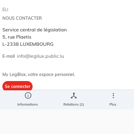
ELI
NOUS CONTACTER
Service central de législation
5, rue Plaetis
L-2338 LUXEMBOURG
info@legilux.public.lu
E-mail
My LegiBox
, votre espace personnel.
Se connecter
info
device_hub
more_vert
Enregistrer et organiser vos actes préférés, enregistrer vos
recherches, soyez alerté en cas de modification sur un document
Informations
Relations (1)
Plus
qui vous intéresse.
EN PLUS
Conditions générales