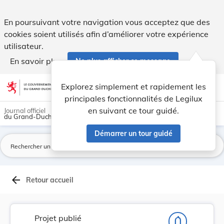
Projet de règlement grand-ducal portant fixatio... - Legilux
En poursuivant votre navigation vous acceptez que des
cookies soient utilisés afin d’améliorer votre expérience
utilisateur.
En savoir plus
Ne plus afficher ce message
Aller au contenu
help
light_mode
dark_mode
account_circle
Explorez simplement et rapidement les
Aide
principales fonctionnalités de Legilux
en suivant ce tour guidé.
Journal officiel
du Grand-Duché de Luxembourg
Démarrer un tour guidé
La
arrow_back
Retour accueil
Projet publié
notifications_none