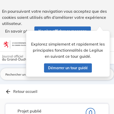
Projet de règlement grand-ducal déterminant pou... - Legilu
En poursuivant votre navigation vous acceptez que des
cookies soient utilisés afin d’améliorer votre expérience
utilisateur.
En savoir plus
Ne plus afficher ce message
Aller au contenu
help
light_mode
dark_mode
account_circle
Explorez simplement et rapidement les
Aide
principales fonctionnalités de Legilux
en suivant ce tour guidé.
Journal officiel
du Grand-Duché de Luxembourg
Démarrer un tour guidé
La
arrow_back
Retour accueil
Projet publié
notifications_none