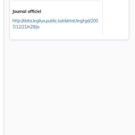
Journal officiel
http://data.legilux.public.lu/eli/etat/leg/rgd/200
7/12/21/n29/jo