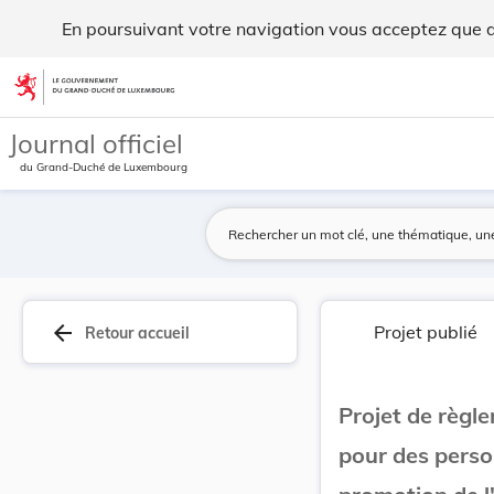
Projet de règlement grand-ducal instituant un r... - Legilux
En poursuivant votre navigation vous acceptez que des
Aller au contenu
Journal officiel
du Grand-Duché de Luxembourg
arrow_back
Projet publié
Retour accueil
Projet de règl
pour des perso