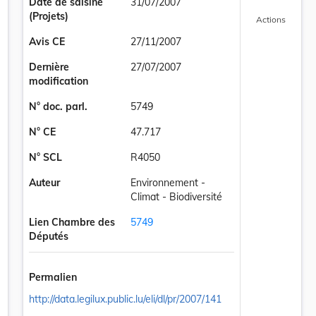
Date de saisine
31/07/2007
(Projets)
Actions
Avis CE
27/11/2007
Dernière
27/07/2007
modification
N° doc. parl.
5749
N° CE
47.717
N° SCL
R4050
Auteur
Environnement -
Climat - Biodiversité
Lien Chambre des
5749
Députés
nt un régime d'aides pour des personnes physiques en ce qui concerne 
Permalien
http://data.legilux.public.lu/eli/dl/pr/2007/141