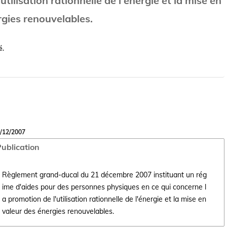
utilisation rationnelle de l'énergie et la mise en
rgies renouvelables.
é.
/12/2007
ublication
Règlement grand-ducal du 21 décembre 2007 instituant un rég
ime d'aides pour des personnes physiques en ce qui concerne l
Ouvrir le document Règlement grand-ducal du 21 décembre 2007 institua
a promotion de l'utilisation rationnelle de l'énergie et la mise en
valeur des énergies renouvelables.