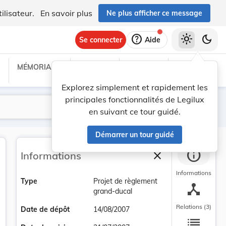
ilisateur.
En savoir plus
Ne plus afficher ce message
help
light_mode
dark_mode
Se connecter
Aide
MÉMORIAL C
TRAITÉS
PROJETS
TEXTES UE
Explorez simplement et rapidement les
principales fonctionnalités de Legilux
Lancer la recherche
Filtres
en suivant ce tour guidé.
Démarrer un tour guidé
info
close
Informations
Fermer la barre la
Informations
Type
Projet de règlement
device_hub
grand-ducal
Relations (3)
Date de dépôt
14/08/2007
list