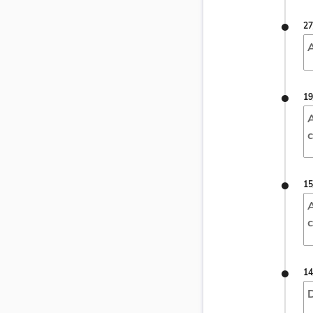
27
A
19
A
c
15
A
c
14
D