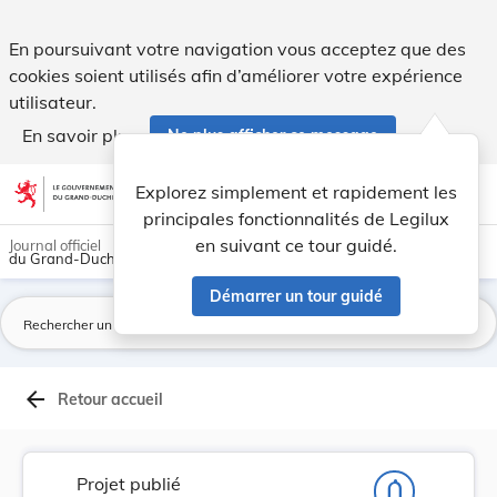
Projet de règlement grand-ducal modifiant le rè... - Legilux
En poursuivant votre navigation vous acceptez que des
cookies soient utilisés afin d’améliorer votre expérience
utilisateur.
En savoir plus
Ne plus afficher ce message
Aller au contenu
help
light_mode
dark_mode
account_circle
Explorez simplement et rapidement les
Aide
principales fonctionnalités de Legilux
en suivant ce tour guidé.
Journal officiel
du Grand-Duché de Luxembourg
Démarrer un tour guidé
La
arrow_back
Retour accueil
Projet publié
notifications_none