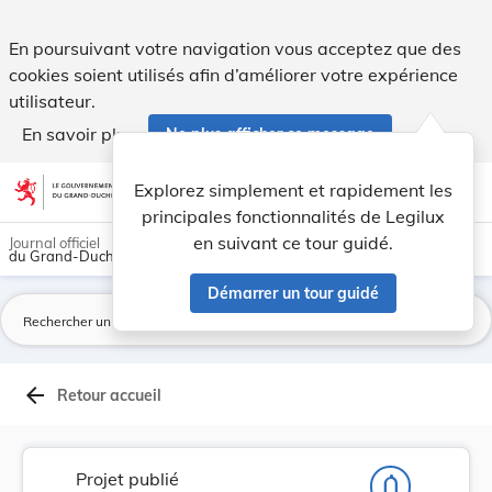
Projet de règlement grand-ducal complétant le r... - Legilux
En poursuivant votre navigation vous acceptez que des
cookies soient utilisés afin d’améliorer votre expérience
utilisateur.
En savoir plus
Ne plus afficher ce message
Aller au contenu
help
light_mode
dark_mode
account_circle
Explorez simplement et rapidement les
Aide
principales fonctionnalités de Legilux
en suivant ce tour guidé.
Journal officiel
du Grand-Duché de Luxembourg
Démarrer un tour guidé
La
arrow_back
Retour accueil
Projet publié
notifications_none