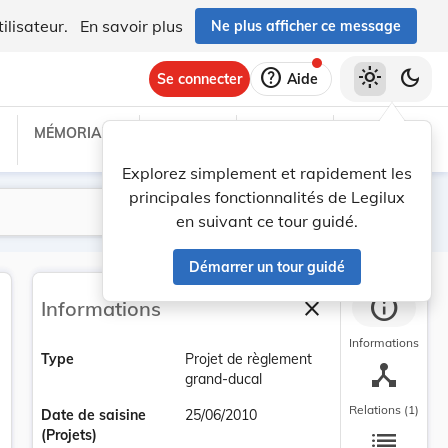
ilisateur.
En savoir plus
Ne plus afficher ce message
help
light_mode
dark_mode
Se connecter
Aide
MÉMORIAL C
TRAITÉS
PROJETS
TEXTES UE
Explorez simplement et rapidement les
principales fonctionnalités de Legilux
Lancer la recherche
Filtres
en suivant ce tour guidé.
Démarrer un tour guidé
info
close
Informations
Fermer la barre la
Informations
Type
Projet de règlement
device_hub
grand-ducal
Relations (1)
Date de saisine
25/06/2010
list
(Projets)