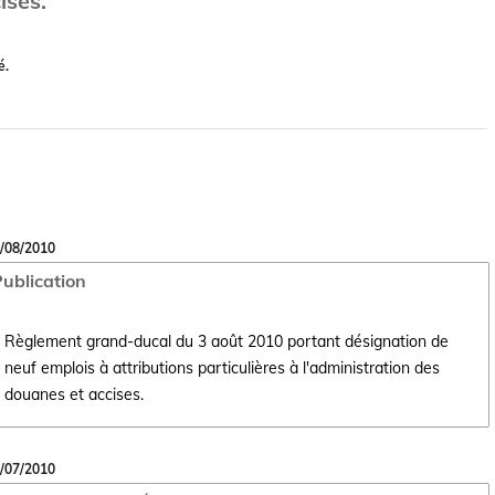
ises.
é.
/08/2010
ublication
Règlement grand-ducal du 3 août 2010 portant désignation de
neuf emplois à attributions particulières à l'administration des
Ouvrir le document Règlement grand-ducal du 3 août 2010 portant désig
douanes et accises.
/07/2010