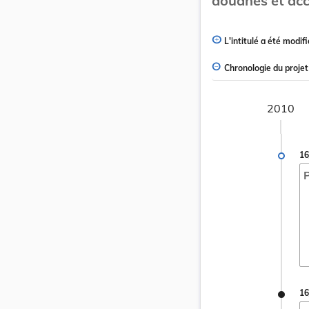
douanes et acc
L'intitulé a été modifi
Chronologie du projet
2010
16
P
16