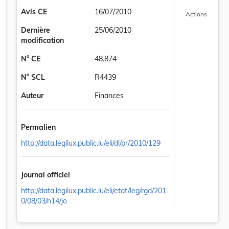
Avis CE
16/07/2010
Actions
Dernière
25/06/2010
modification
N° CE
48.874
N° SCL
R4439
Auteur
Finances
Permalien
http://data.legilux.public.lu/eli/dl/pr/2010/129
Journal officiel
nation de neuf emplois à attributions particulières à l'administratio
http://data.legilux.public.lu/eli/etat/leg/rgd/201
0/08/03/n14/jo