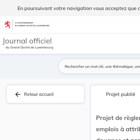
Projet de règlement grand-ducal portant désigna... - Legilu
En poursuivant votre navigation vous acceptez que des
Aller au contenu
Journal officiel
du Grand-Duché de Luxembourg
arrow_back
Projet publié
Retour accueil
Projet de règl
emplois à attri