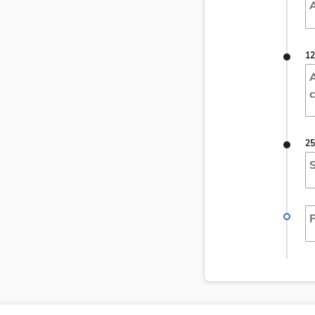
A
12
A
c
25
S
P