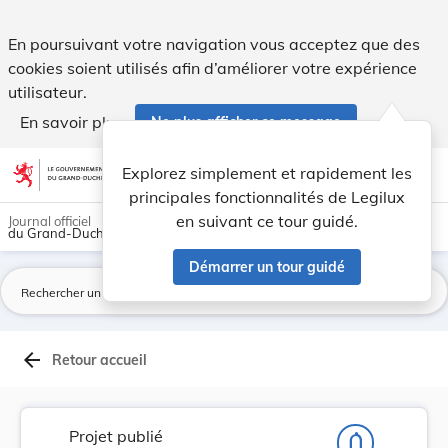
Projet de règlement grand-ducal modifiant le rè... - Legilux
En poursuivant votre navigation vous acceptez que des
cookies soient utilisés afin d’améliorer votre expérience
utilisateur.
En savoir plus
Ne plus afficher ce message
Aller au contenu
help
light_mode
dark_mode
account_circle
Explorez simplement et rapidement les
Aide
principales fonctionnalités de Legilux
en suivant ce tour guidé.
Journal officiel
du Grand-Duché de Luxembourg
Démarrer un tour guidé
La
arrow_back
Retour accueil
Projet publié
notifications_none