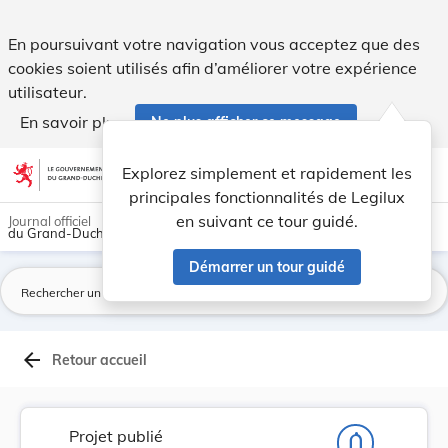
Projet de règlement grand-ducal instituant une ... - Legilux
En poursuivant votre navigation vous acceptez que des
cookies soient utilisés afin d’améliorer votre expérience
utilisateur.
En savoir plus
Ne plus afficher ce message
Aller au contenu
help
light_mode
dark_mode
account_circle
Explorez simplement et rapidement les
Aide
principales fonctionnalités de Legilux
en suivant ce tour guidé.
Journal officiel
du Grand-Duché de Luxembourg
Démarrer un tour guidé
La
arrow_back
Retour accueil
Projet publié
notifications_none