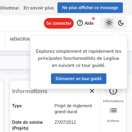
ilisateur.
En savoir plus
Ne plus afficher ce message
help
light_mode
dark_mode
Se connecter
Aide
MÉMORIAL C
TRAITÉS
PROJETS
TEXTES UE
Explorez simplement et rapidement les
principales fonctionnalités de Legilux
Lancer la recherche
Filtres
en suivant ce tour guidé.
Démarrer un tour guidé
info
close
Informations
Fermer la barre la
Informations
Type
Projet de règlement
list
grand-ducal
Actions
Date de saisine
27/07/2012
(Projets)