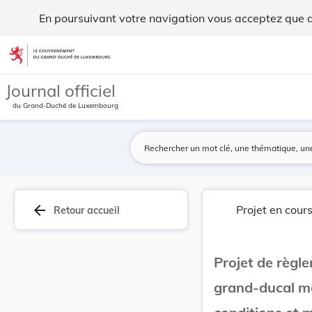
Projet de règlement grand-ducal modifiant le rè... - Legilux
En poursuivant votre navigation vous acceptez que des
Aller au contenu
Journal officiel
du Grand-Duché de Luxembourg
arrow_back
Projet en cour
Retour accueil
Projet de règl
grand-ducal mo