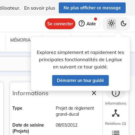
ilisateur.
En savoir plus
Ne plus afficher ce message
help
light_mode
dark_mode
Se connecter
Aide
MÉMORIAL C
TRAITÉS
PROJETS
TEXTES UE
Explorez simplement et rapidement les
principales fonctionnalités de Legilux
Lancer la recherche
Filtres
en suivant ce tour guidé.
Démarrer un tour guidé
info
close
Informations
Fermer la barre la
Informations
Type
Projet de règlement
device_hub
grand-ducal
Relations (2)
Date de saisine
08/03/2012
list
(Projets)