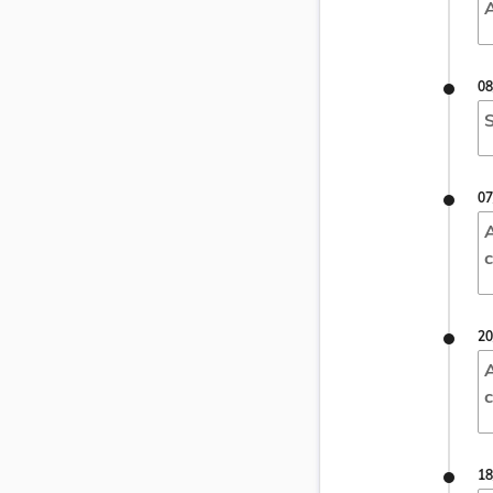
A
08
S
07
A
c
20
A
c
18