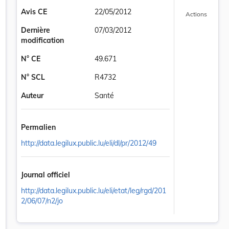
Avis CE
22/05/2012
Actions
Dernière
07/03/2012
modification
N° CE
49.671
N° SCL
R4732
Auteur
Santé
Permalien
http://data.legilux.public.lu/eli/dl/pr/2012/49
Journal officiel
ation de la Liste A de l’Annexe II du règlement grand-ducal du 24 juill
http://data.legilux.public.lu/eli/etat/leg/rgd/201
2/06/07/n2/jo