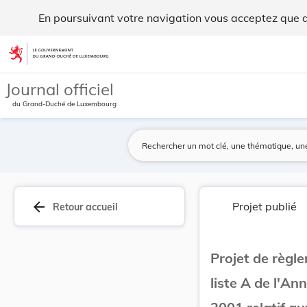
Projet de règlement grand-ducal portant modific... - Legilux
En poursuivant votre navigation vous acceptez que des
Aller au contenu
Journal officiel
du Grand-Duché de Luxembourg
arrow_back
Projet publié
Retour accueil
Projet de règl
liste A de l'An