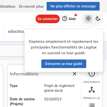
ilisateur.
En savoir plus
Ne plus afficher ce message
help
light_mode
dark_mode
Se connecter
Aide
MÉMORIAL C
TRAITÉS
PROJETS
TEXTES UE
Explorez simplement et rapidement les
principales fonctionnalités de Legilux
Lancer la recherche
Filtres
en suivant ce tour guidé.
Démarrer un tour guidé
info
close
Informations
Fermer la barre la
Informations
Type
Projet de règlement
device_hub
grand-ducal
Relations (1)
Date de saisine
02/10/2013
list
(Projets)