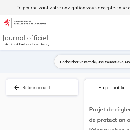
Projet de règlement grand-ducal portant créatio... - Legilux
En poursuivant votre navigation vous acceptez que des
Aller au contenu
Journal officiel
du Grand-Duché de Luxembourg
arrow_back
Projet publié
Retour accueil
Projet de règl
de protection 