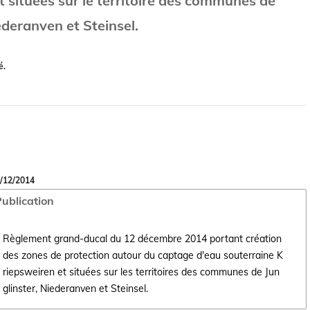
t situées sur le territoire des communes de
ederanven et Steinsel.
é.
/12/2014
ublication
Règlement grand-ducal du 12 décembre 2014 portant création
des zones de protection autour du captage d'eau souterraine K
Ouvrir le document Règlement grand-ducal du 12 décembre 2014 portant
riepsweiren et situées sur les territoires des communes de Jun
glinster, Niederanven et Steinsel.