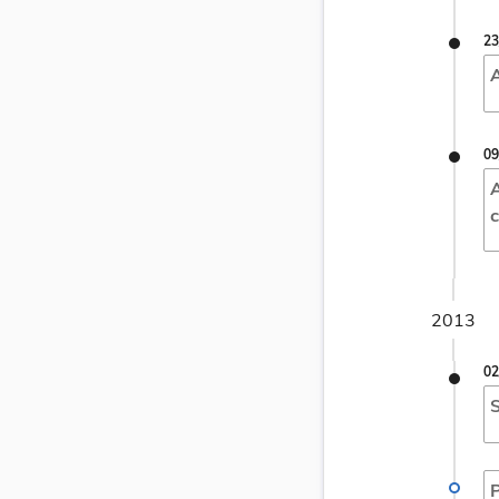
23
A
09
A
c
2013
02
S
P