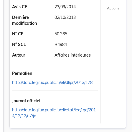
Avis CE
23/09/2014
Actions
Dernière
02/10/2013
modification
N° CE
50.365
N° SCL
R4984
Auteur
Affaires intérieures
Permalien
http://data.legilux.public.lu/eli/dl/pr/2013/178
Journal officiel
http://data.legilux.public.lu/eli/etat/leg/rgd/201
 création des zones de protection autour du captage d'eau souterrain
4/12/12/n7/jo