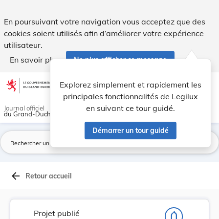
Projet de règlement grand-ducal modifiant le rè... - Legilux
En poursuivant votre navigation vous acceptez que des
cookies soient utilisés afin d’améliorer votre expérience
utilisateur.
En savoir plus
Ne plus afficher ce message
Aller au contenu
help
light_mode
dark_mode
account_circle
Explorez simplement et rapidement les
Aide
principales fonctionnalités de Legilux
en suivant ce tour guidé.
Journal officiel
du Grand-Duché de Luxembourg
Démarrer un tour guidé
La
arrow_back
Retour accueil
Projet publié
notifications_none