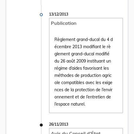
13/12/2013
Publication
Règlement grand-ducal du 4 d
écembre 2013 modifiant le rè
glement grand-ducal modifié
du 26 août 2009 instituant un
régime d’aides favorisant les
Ouvrir le document Règlement grand-ducal d
méthodes de production agric
ole compatibles avec les exige
nces de la protection de l’envir
onnement et de l’entretien de
l’espace naturel.
26/11/2013
Avis du Conseil d'État