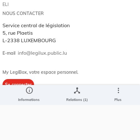
ELI
NOUS CONTACTER
Service central de législation
5, rue Plaetis
L-2338 LUXEMBOURG
info@legilux.public.lu
E-mail
My LegiBox
, votre espace personnel.
Se connecter
info
device_hub
more_vert
Enregistrer et organiser vos actes préférés, enregistrer vos
Informations
Relations (1)
Plus
recherches, soyez alerté en cas de modification sur un document
qui vous intéresse.
EN PLUS
Conditions générales
Conditions d’utilisations