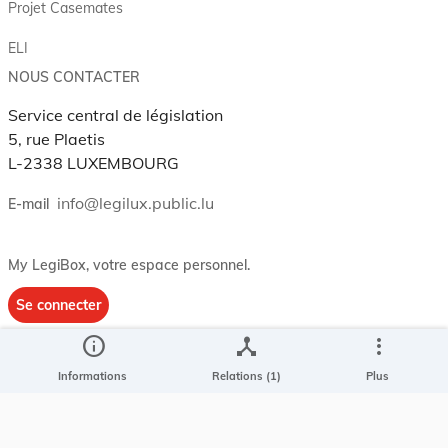
Projet Casemates
ELI
NOUS CONTACTER
Service central de législation
5, rue Plaetis
L-2338 LUXEMBOURG
info@legilux.public.lu
E-mail
My LegiBox
, votre espace personnel.
Se connecter
info
device_hub
more_vert
Enregistrer et organiser vos actes préférés, enregistrer vos
recherches, soyez alerté en cas de modification sur un document
Informations
Relations (1)
Plus
qui vous intéresse.
EN PLUS
Conditions générales