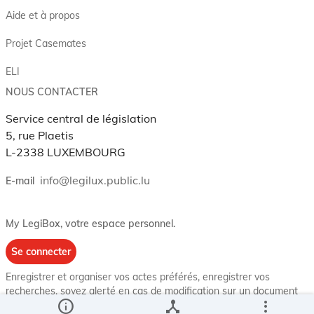
Aide et à propos
Projet Casemates
ELI
NOUS CONTACTER
Service central de législation
5, rue Plaetis
L-2338 LUXEMBOURG
info@legilux.public.lu
E-mail
My LegiBox
, votre espace personnel.
Se connecter
Enregistrer et organiser vos actes préférés, enregistrer vos
recherches, soyez alerté en cas de modification sur un document
info
device_hub
more_vert
qui vous intéresse.