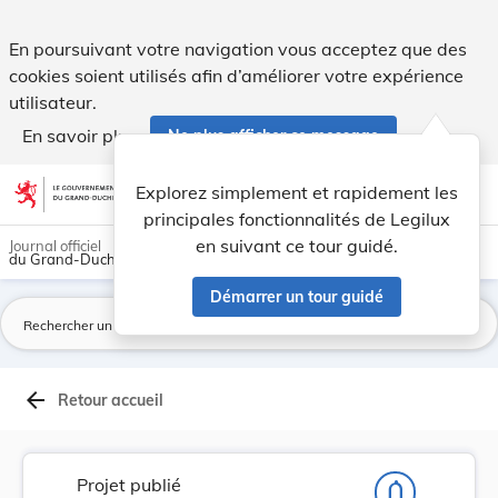
Projet de règlement grand-ducal portant abrogat... - Legilu
En poursuivant votre navigation vous acceptez que des
cookies soient utilisés afin d’améliorer votre expérience
utilisateur.
En savoir plus
Ne plus afficher ce message
Aller au contenu
help
light_mode
dark_mode
account_circle
Explorez simplement et rapidement les
Aide
principales fonctionnalités de Legilux
en suivant ce tour guidé.
Journal officiel
du Grand-Duché de Luxembourg
Démarrer un tour guidé
La
arrow_back
Retour accueil
Projet publié
notifications_none