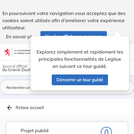
Projet de règlement grand-ducal fixant pour l'a... - Legilux
En poursuivant votre navigation vous acceptez que des
cookies soient utilisés afin d’améliorer votre expérience
utilisateur.
En savoir plus
Ne plus afficher ce message
Aller au contenu
help
light_mode
dark_mode
account_circle
Explorez simplement et rapidement les
Aide
principales fonctionnalités de Legilux
en suivant ce tour guidé.
Journal officiel
du Grand-Duché de Luxembourg
Démarrer un tour guidé
La
arrow_back
Retour accueil
Projet publié
notifications_none