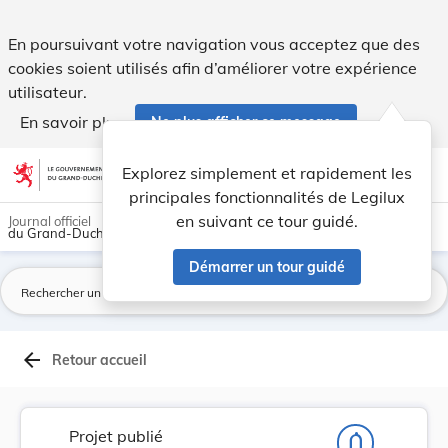
Projet de règlement grand-ducal modifiant le rè... - Legilux
En poursuivant votre navigation vous acceptez que des
cookies soient utilisés afin d’améliorer votre expérience
utilisateur.
En savoir plus
Ne plus afficher ce message
Aller au contenu
help
light_mode
dark_mode
account_circle
Explorez simplement et rapidement les
Aide
principales fonctionnalités de Legilux
en suivant ce tour guidé.
Journal officiel
du Grand-Duché de Luxembourg
Démarrer un tour guidé
La
arrow_back
Retour accueil
Projet publié
notifications_none