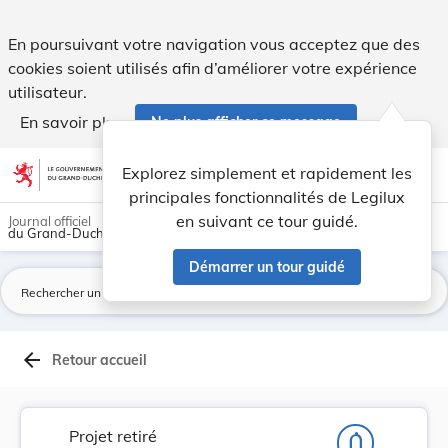
Projet de règlement grand-ducal fixant le monta... - Legilux
En poursuivant votre navigation vous acceptez que des
cookies soient utilisés afin d’améliorer votre expérience
utilisateur.
En savoir plus
Ne plus afficher ce message
Aller au contenu
help
light_mode
dark_mode
account_circle
Explorez simplement et rapidement les
Aide
principales fonctionnalités de Legilux
en suivant ce tour guidé.
Journal officiel
du Grand-Duché de Luxembourg
Démarrer un tour guidé
La
arrow_back
Retour accueil
Projet retiré
notifications_none