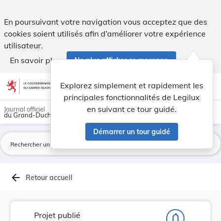
Projet de règlement grand-ducal concernant les ... - Legilux
En poursuivant votre navigation vous acceptez que des
cookies soient utilisés afin d’améliorer votre expérience
utilisateur.
En savoir plus
Ne plus afficher ce message
Aller au contenu
help
light_mode
dark_mode
account_circle
Explorez simplement et rapidement les
Aide
principales fonctionnalités de Legilux
en suivant ce tour guidé.
Journal officiel
du Grand-Duché de Luxembourg
Démarrer un tour guidé
La
arrow_back
Retour accueil
Projet publié
notifications_none