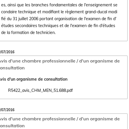
es, ainsi que les branches fondamentales de l'enseignement se
condaire technique et modifiant le règlement grand-ducal modi
Ouvrir le document Règlement grand-ducal du 8 septembre 2016 fixant l
fié du 31 juillet 2006 portant organisation de l'examen de fin d'
études secondaires techniques et de l'examen de fin d'études
de la formation de technicien.
/07/2016
vis d'une chambre professionnelle / d'un organisme de
onsultation
vis d'un organisme de consultation
R5422_avis_CHM_MEN_51.688.pdf
Ouvrir le document R5422_avis_CHM_MEN_51.688.pdf dans un nouvel
/07/2016
vis d'une chambre professionnelle / d'un organisme de
onsultation