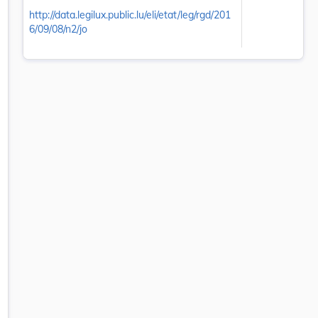
http://data.legilux.public.lu/eli/etat/leg/rgd/201
6/09/08/n2/jo
es grilles horaires, les coefficients des branches et les branches com
 onglet