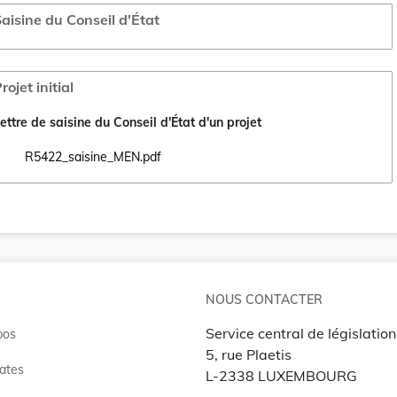
aisine du Conseil d'État
rojet initial
ettre de saisine du Conseil d'État d'un projet
R5422_saisine_MEN.pdf
Ouvrir le document R5422_saisine_MEN.pdf dans un nouvel onglet
NOUS CONTACTER
Service central de législation
pos
5, rue Plaetis
ates
L-2338 LUXEMBOURG