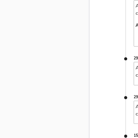
A
c
A
29
A
c
29
A
c
15