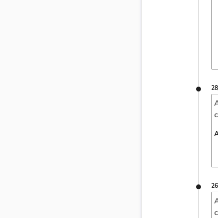
28
A
c
A
26
A
c