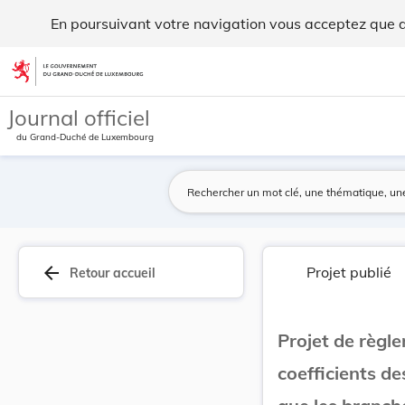
Projet de règlement grand-ducal fixant les gril... - Legilux
En poursuivant votre navigation vous acceptez que des
Aller au contenu
Journal officiel
du Grand-Duché de Luxembourg
arrow_back
Projet publié
Retour accueil
Projet de règle
coefficients d