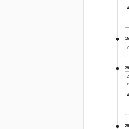
A
15
A
29
A
c
A
29