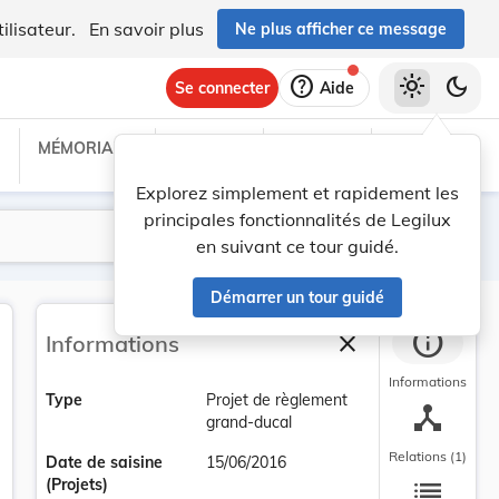
ilisateur.
En savoir plus
Ne plus afficher ce message
help
light_mode
dark_mode
Se connecter
Aide
MÉMORIAL C
TRAITÉS
PROJETS
TEXTES UE
Explorez simplement et rapidement les
principales fonctionnalités de Legilux
Lancer la recherche
Filtres
en suivant ce tour guidé.
Démarrer un tour guidé
info
close
Informations
Fermer la barre la
Informations
Type
Projet de règlement
device_hub
grand-ducal
Relations (1)
Date de saisine
15/06/2016
list
(Projets)