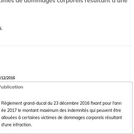
ctimes de dommages corporels résultant d'une
é.
/12/2016
ublication
Règlement grand-ducal du 23 décembre 2016 fixant pour l'ann
ée 2017 le montant maximum des indemnités qui peuvent être
Ouvrir le document Règlement grand-ducal du 23 décembre 2016 fixant
allouées à certaines victimes de dommages corporels résultant
d'une infraction.