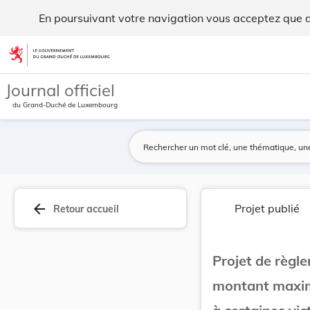
Projet de règlement grand-ducal fixant pour l'a... - Legilux
En poursuivant votre navigation vous acceptez que des
Aller au contenu
Journal officiel
du Grand-Duché de Luxembourg
arrow_back
Projet publié
Retour accueil
Projet de règl
montant maxim