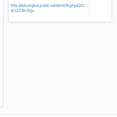
http://data.legilux.public.lu/eli/etat/leg/rgd/201
6/12/23/n35/jo