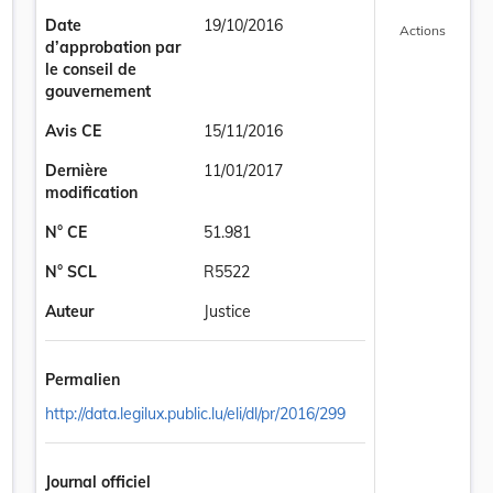
Date
19/10/2016
Actions
d’approbation par
le conseil de
gouvernement
Avis CE
15/11/2016
Dernière
11/01/2017
modification
N° CE
51.981
N° SCL
R5522
Auteur
Justice
Permalien
http://data.legilux.public.lu/eli/dl/pr/2016/299
 pour l'année 2017 le montant maximum des indemnités qui peuvent êtr
Journal officiel