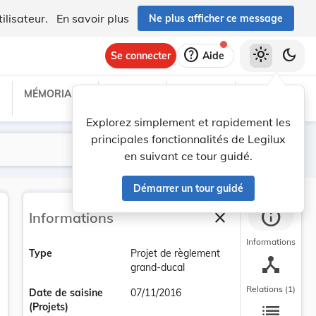
ilisateur.
En savoir plus
Ne plus afficher ce message
help
light_mode
dark_mode
Se connecter
Aide
MÉMORIAL C
TRAITÉS
PROJETS
TEXTES UE
Explorez simplement et rapidement les
principales fonctionnalités de Legilux
Lancer la recherche
Filtres
en suivant ce tour guidé.
Démarrer un tour guidé
info
close
Informations
Fermer la barre la
Informations
Type
Projet de règlement
device_hub
grand-ducal
Relations (1)
Date de saisine
07/11/2016
list
(Projets)