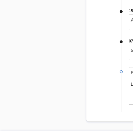
15
A
07
S
P
L