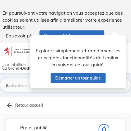
Projet de règlement grand-ducal modifiant le rè... - Legilux
En poursuivant votre navigation vous acceptez que des
cookies soient utilisés afin d’améliorer votre expérience
utilisateur.
En savoir plus
Ne plus afficher ce message
Aller au contenu
help
light_mode
dark_mode
account_circle
Explorez simplement et rapidement les
Aide
principales fonctionnalités de Legilux
en suivant ce tour guidé.
Journal officiel
du Grand-Duché de Luxembourg
Démarrer un tour guidé
La
arrow_back
Retour accueil
Projet publié
notifications_none