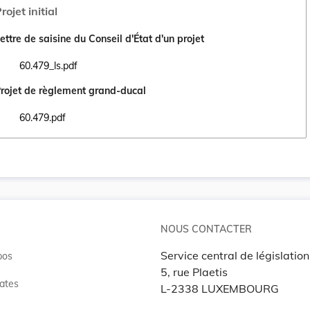
rojet initial
ettre de saisine du Conseil d'État d'un projet
60.479_ls.pdf
Ouvrir le document 60.479_ls.pdf dans un nouvel onglet
rojet de règlement grand-ducal
60.479.pdf
Ouvrir le document 60.479.pdf dans un nouvel onglet
NOUS CONTACTER
Service central de législation
pos
5, rue Plaetis
ates
L-2338 LUXEMBOURG