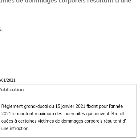
ctimes de dommages corporels résultant d’une
é.
/01/2021
ublication
Règlement grand-ducal du 15 janvier 2021 fixant pour l’année
2021 le montant maximum des indemnités qui peuvent être all
Ouvrir le document Règlement grand-ducal du 15 janvier 2021 fixant p
ouées à certaines victimes de dommages corporels résultant d’
une infraction.