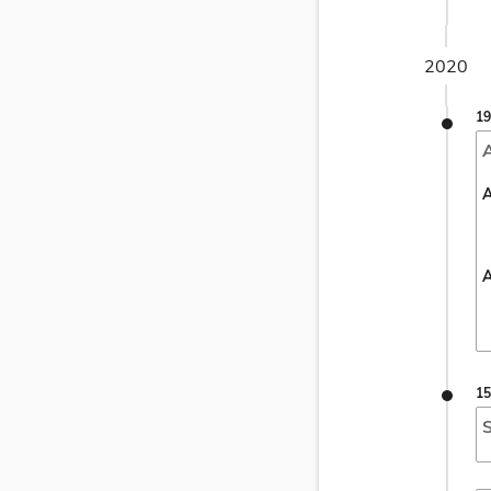
2020
19
A
A
A
15
S