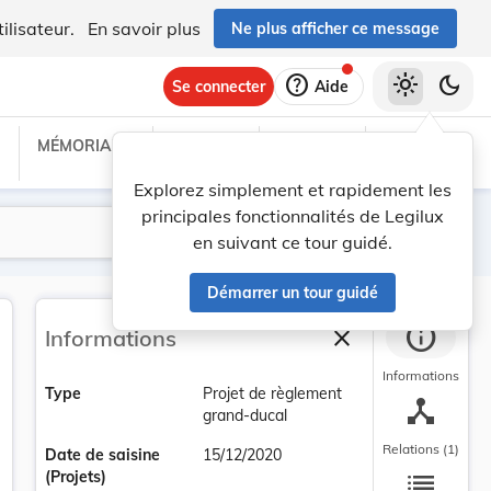
ilisateur.
En savoir plus
Ne plus afficher ce message
help
light_mode
dark_mode
Se connecter
Aide
MÉMORIAL C
TRAITÉS
PROJETS
TEXTES UE
Explorez simplement et rapidement les
principales fonctionnalités de Legilux
Lancer la recherche
Filtres
en suivant ce tour guidé.
Démarrer un tour guidé
info
close
Informations
Fermer la barre la
Informations
Type
Projet de règlement
device_hub
grand-ducal
Relations (1)
Date de saisine
15/12/2020
list
(Projets)