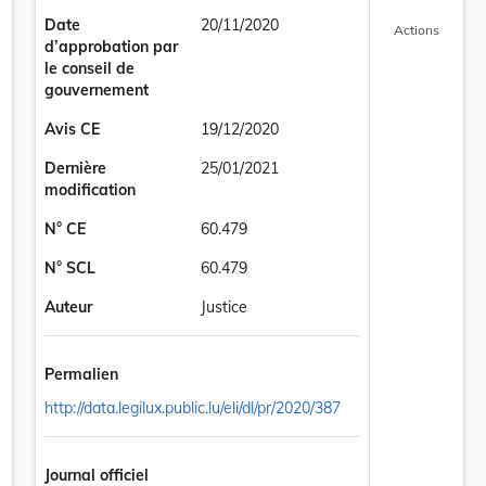
Date
20/11/2020
Actions
d’approbation par
le conseil de
gouvernement
Avis CE
19/12/2020
Dernière
25/01/2021
modification
N° CE
60.479
N° SCL
60.479
Auteur
Justice
Permalien
http://data.legilux.public.lu/eli/dl/pr/2020/387
our l’année 2021 le montant maximum des indemnités qui peuvent être 
Journal officiel