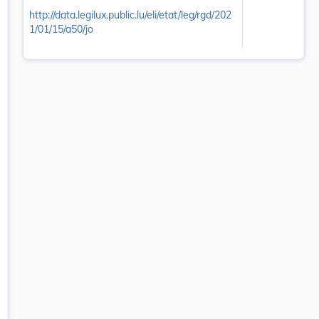
http://data.legilux.public.lu/eli/etat/leg/rgd/202
1/01/15/a50/jo
el onglet