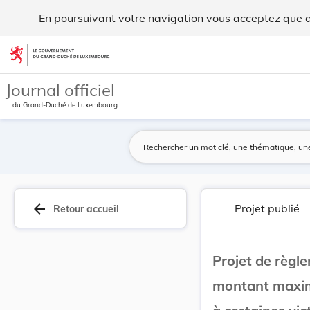
Projet de règlement grand-ducal fixant pour l’a... - Legilux
En poursuivant votre navigation vous acceptez que des
Aller au contenu
Journal officiel
du Grand-Duché de Luxembourg
arrow_back
Projet publié
Retour accueil
Projet de règl
montant maxim