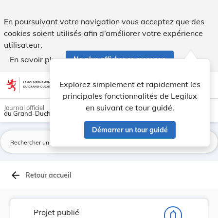
Projet de règlement grand-ducal modifiant le rè... - Legilux
En poursuivant votre navigation vous acceptez que des
cookies soient utilisés afin d’améliorer votre expérience
utilisateur.
En savoir plus
Ne plus afficher ce message
Aller au contenu
help
light_mode
dark_mode
account_circle
Explorez simplement et rapidement les
Aide
principales fonctionnalités de Legilux
en suivant ce tour guidé.
Journal officiel
du Grand-Duché de Luxembourg
Démarrer un tour guidé
La
arrow_back
Retour accueil
Projet publié
notifications_none