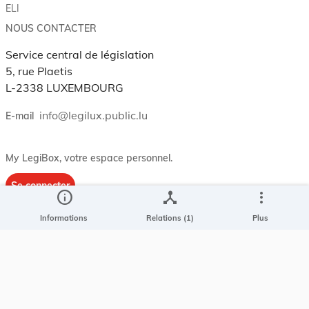
ELI
NOUS CONTACTER
Service central de législation
5, rue Plaetis
L-2338 LUXEMBOURG
info@legilux.public.lu
E-mail
My LegiBox
, votre espace personnel.
Se connecter
info
device_hub
more_vert
Enregistrer et organiser vos actes préférés, enregistrer vos
Informations
Relations (1)
Plus
recherches, soyez alerté en cas de modification sur un document
qui vous intéresse.
EN PLUS
Conditions générales
Conditions d’utilisations