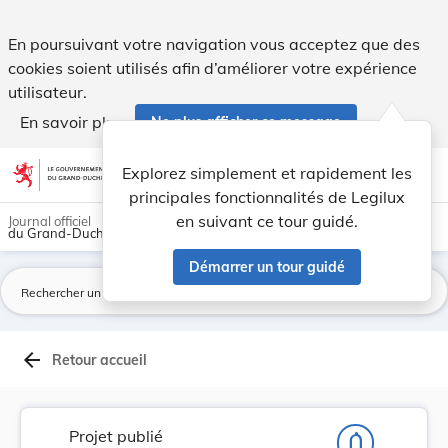
Projet de règlement grand-ducal portant créatio... - Legilux
En poursuivant votre navigation vous acceptez que des
cookies soient utilisés afin d’améliorer votre expérience
utilisateur.
En savoir plus
Ne plus afficher ce message
Aller au contenu
help
light_mode
dark_mode
account_circle
Explorez simplement et rapidement les
Aide
principales fonctionnalités de Legilux
en suivant ce tour guidé.
Journal officiel
du Grand-Duché de Luxembourg
Démarrer un tour guidé
La
arrow_back
Retour accueil
Projet publié
notifications_none