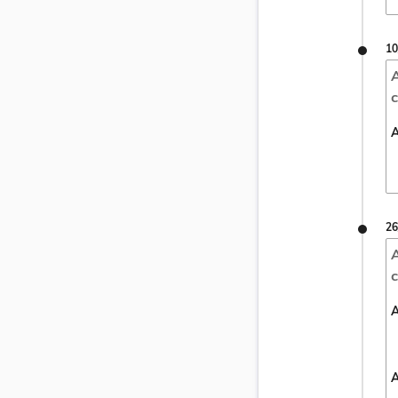
10
A
c
A
26
A
c
A
A