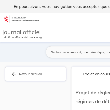
Projet de règlement grand-ducal portant organis... - Legilux
En poursuivant votre navigation vous acceptez que des
Aller au contenu
Journal officiel
du Grand-Duché de Luxembourg
arrow_back
Projet en cour
Retour accueil
Projet de règl
régimes de dét