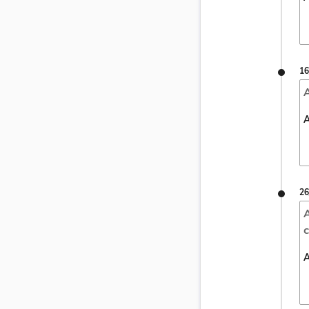
16
A
A
26
A
c
A