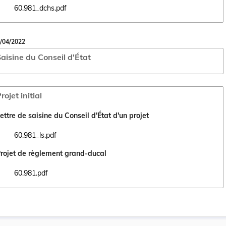
60.981_dchs.pdf
Ouvrir le document 60.981_dchs.pdf dans un nouvel onglet
/04/2022
aisine du Conseil d'État
rojet initial
ettre de saisine du Conseil d'État d'un projet
60.981_ls.pdf
Ouvrir le document 60.981_ls.pdf dans un nouvel onglet
rojet de règlement grand-ducal
60.981.pdf
Ouvrir le document 60.981.pdf dans un nouvel onglet