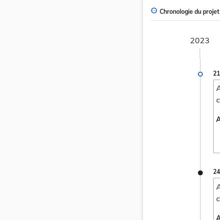
Chronologie du projet
2023
21
A
c
A
24
A
c
A