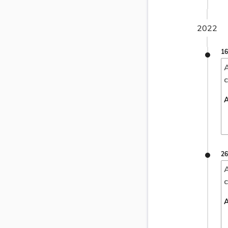
2022
16
A
c
A
26
A
c
A