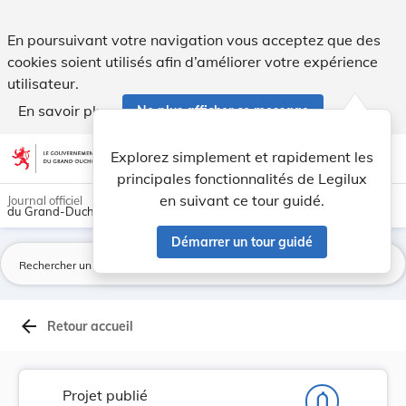
Projet de règlement grand-ducal désignant zone ... - Legilux
En poursuivant votre navigation vous acceptez que des
cookies soient utilisés afin d’améliorer votre expérience
utilisateur.
En savoir plus
Ne plus afficher ce message
Aller au contenu
help
light_mode
dark_mode
account_circle
Explorez simplement et rapidement les
Aide
principales fonctionnalités de Legilux
en suivant ce tour guidé.
Journal officiel
du Grand-Duché de Luxembourg
Démarrer un tour guidé
La
arrow_back
Retour accueil
Projet publié
notifications_none