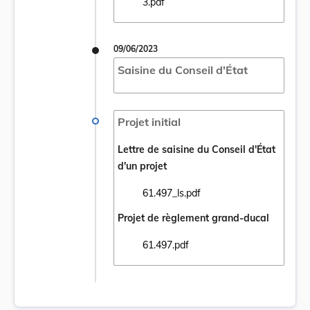
Ouvrir le document 61.497 Avis du 27 juin 
3.pdf
09/06/2023
Saisine du Conseil d'État
Projet initial
Lettre de saisine du Conseil d'État
d'un projet
61.497_ls.pdf
Ouvrir le document 61.497_ls.pdf dans un 
Projet de règlement grand-ducal
61.497.pdf
Ouvrir le document 61.497.pdf dans un nou