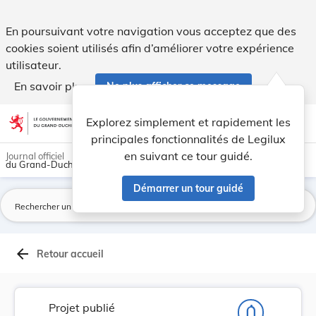
Projet de règlement grand-ducal fixant les gril... - Legilux
En poursuivant votre navigation vous acceptez que des
cookies soient utilisés afin d’améliorer votre expérience
utilisateur.
En savoir plus
Ne plus afficher ce message
Aller au contenu
help
light_mode
dark_mode
account_circle
Explorez simplement et rapidement les
Aide
principales fonctionnalités de Legilux
en suivant ce tour guidé.
Journal officiel
du Grand-Duché de Luxembourg
Démarrer un tour guidé
La
arrow_back
Retour accueil
Projet publié
notifications_none