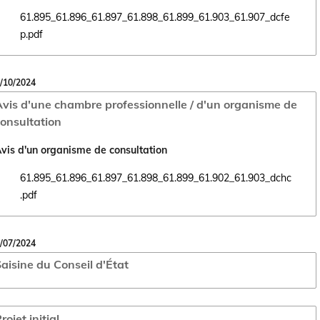
61.895_61.896_61.897_61.898_61.899_61.903_61.907_dcfe
Ouvrir le document 61.895_61.896_61.897_61.898_61.899_61.903_61.9
p.pdf
/10/2024
vis d'une chambre professionnelle / d'un organisme de
onsultation
vis d'un organisme de consultation
61.895_61.896_61.897_61.898_61.899_61.902_61.903_dchc
Ouvrir le document 61.895_61.896_61.897_61.898_61.899_61.902_61.9
.pdf
/07/2024
aisine du Conseil d'État
rojet initial