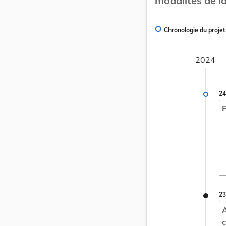
modalités de l
Chronologie du projet
2024
24
P
23
A
c