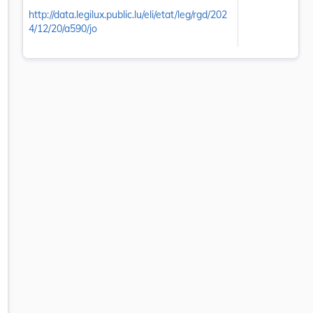
http://data.legilux.public.lu/eli/etat/leg/rgd/202
4/12/20/a590/jo
05_61.902_dchs.pdf dans un nouvel onglet
 onglet