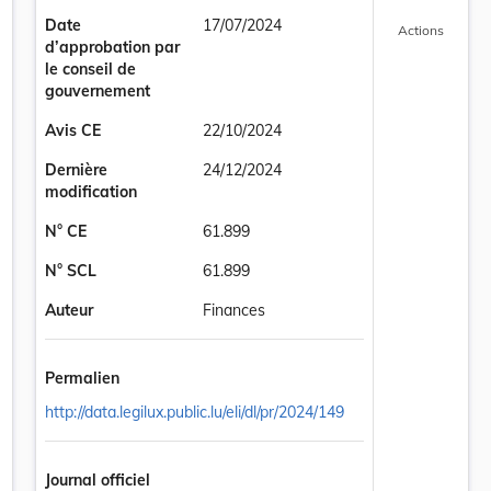
Date
17/07/2024
Actions
d’approbation par
le conseil de
gouvernement
Avis CE
22/10/2024
Dernière
24/12/2024
modification
N° CE
61.899
N° SCL
61.899
Auteur
Finances
publication des barèmes de la retenue d’impôt sur les salaires et pr
Permalien
http://data.legilux.public.lu/eli/dl/pr/2024/149
Journal officiel