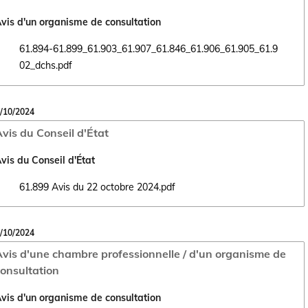
vis d'un organisme de consultation
61.894-61.899_61.903_61.907_61.846_61.906_61.905_61.9
Ouvrir le document 61.894-61.899_61.903_61.907_61.846_61.906_61.9
02_dchs.pdf
/10/2024
vis du Conseil d'État
vis du Conseil d'État
61.899 Avis du 22 octobre 2024.pdf
Ouvrir le document 61.899 Avis du 22 octobre 2024.pdf dans un nouvel
/10/2024
vis d'une chambre professionnelle / d'un organisme de
onsultation
vis d'un organisme de consultation