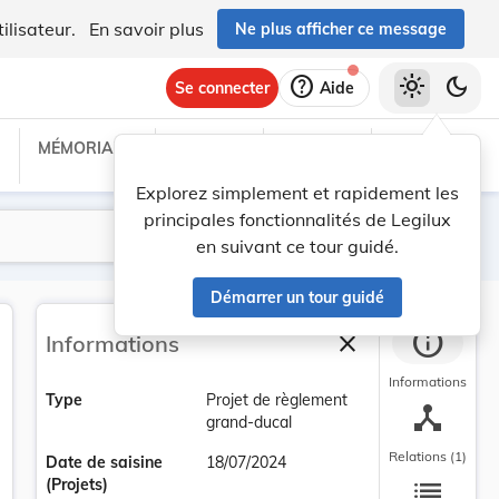
ilisateur.
En savoir plus
Ne plus afficher ce message
help
light_mode
dark_mode
Se connecter
Aide
MÉMORIAL C
TRAITÉS
PROJETS
TEXTES UE
Explorez simplement et rapidement les
principales fonctionnalités de Legilux
Lancer la recherche
Filtres
en suivant ce tour guidé.
Démarrer un tour guidé
info
close
Informations
Fermer la barre la
Informations
Type
Projet de règlement
device_hub
grand-ducal
Relations (1)
Date de saisine
18/07/2024
list
(Projets)