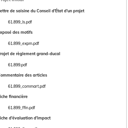
ettre de saisine du Conseil d'État d'un projet
61.899_ls.pdf
Ouvrir le document 61.899_ls.pdf dans un nouvel onglet
xposé des motifs
61.899_expm.pdf
Ouvrir le document 61.899_expm.pdf dans un nouvel onglet
rojet de règlement grand-ducal
61.899.pdf
Ouvrir le document 61.899.pdf dans un nouvel onglet
ommentaire des articles
61.899_commart.pdf
Ouvrir le document 61.899_commart.pdf dans un nouvel onglet
iche financière
61.899_ffin.pdf
Ouvrir le document 61.899_ffin.pdf dans un nouvel onglet
iche d'évaluation d'impact