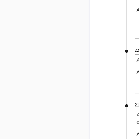
A
22
A
A
21
A
c
A