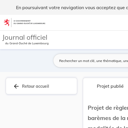
Projet de règlement grand-ducal portant publica... - Legilux
En poursuivant votre navigation vous acceptez que des
Aller au contenu
Journal officiel
du Grand-Duché de Luxembourg
arrow_back
Projet publié
Retour accueil
Projet de règl
barèmes de la r