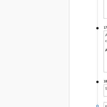
17
A
c
A
18
S
P