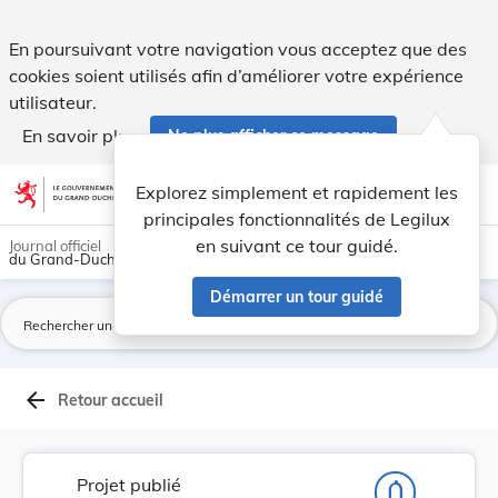
Projet de règlement grand-ducal portant modific... - Legilux
En poursuivant votre navigation vous acceptez que des
cookies soient utilisés afin d’améliorer votre expérience
utilisateur.
En savoir plus
Ne plus afficher ce message
Aller au contenu
help
light_mode
dark_mode
account_circle
Explorez simplement et rapidement les
Aide
principales fonctionnalités de Legilux
en suivant ce tour guidé.
Journal officiel
du Grand-Duché de Luxembourg
Démarrer un tour guidé
La
arrow_back
Retour accueil
Projet publié
notifications_none