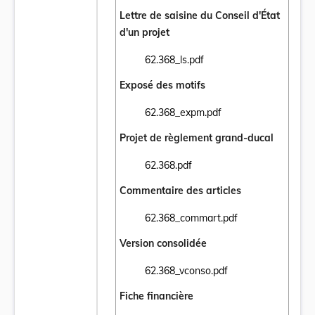
Lettre de saisine du Conseil d'État
d'un projet
62.368_ls.pdf
Ouvrir le document 62.368_ls.pdf dans un 
Exposé des motifs
62.368_expm.pdf
Ouvrir le document 62.368_expm.pdf dans 
Projet de règlement grand-ducal
62.368.pdf
Ouvrir le document 62.368.pdf dans un nou
Commentaire des articles
62.368_commart.pdf
Ouvrir le document 62.368_commart.pdf da
Version consolidée
62.368_vconso.pdf
Ouvrir le document 62.368_vconso.pdf dans
Fiche financière