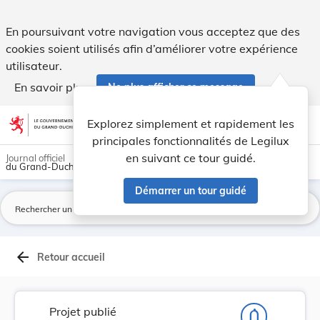
Projet de règlement grand-ducal portant déclara... - Legilux
En poursuivant votre navigation vous acceptez que des
cookies soient utilisés afin d’améliorer votre expérience
utilisateur.
En savoir plus
Ne plus afficher ce message
Aller au contenu
help
light_mode
dark_mode
account_circle
Explorez simplement et rapidement les
Aide
principales fonctionnalités de Legilux
en suivant ce tour guidé.
Journal officiel
du Grand-Duché de Luxembourg
Démarrer un tour guidé
La
arrow_back
Retour accueil
Projet publié
notifications_none