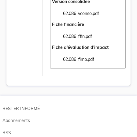
Version consolidée
62.086_vconso.pdf
Ouvrir le document 62.086_vconso.pdf dans
Fiche financière
62.086_ffin.pdf
Ouvrir le document 62.086_ffin.pdf dans un
Fiche d'évaluation d'impact
62.086_fimp.pdf
Ouvrir le document 62.086_fimp.pdf dans u
RESTER INFORMÉ
Abonnements
RSS