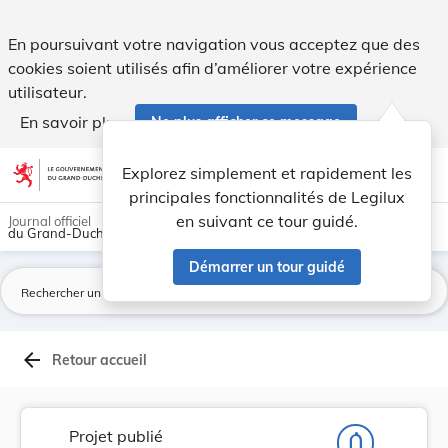
Projet de règlement grand-ducal portant modific... - Legilux
En poursuivant votre navigation vous acceptez que des
cookies soient utilisés afin d’améliorer votre expérience
utilisateur.
En savoir plus
Ne plus afficher ce message
Aller au contenu
help
light_mode
dark_mode
account_circle
Explorez simplement et rapidement les
Aide
principales fonctionnalités de Legilux
en suivant ce tour guidé.
Journal officiel
du Grand-Duché de Luxembourg
Démarrer un tour guidé
La
arrow_back
Retour accueil
Projet publié
notifications_none