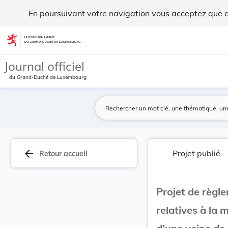
Projet de règlement grand-ducal délimitant les ... - Legilux
En poursuivant votre navigation vous acceptez que des
Aller au contenu
Journal officiel
du Grand-Duché de Luxembourg
arrow_back
Projet publié
Retour accueil
Projet de règl
relatives à la 