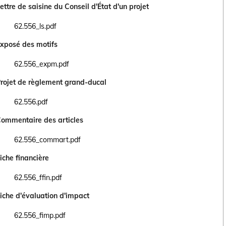
ettre de saisine du Conseil d'État d'un projet
62.556_ls.pdf
Ouvrir le document 62.556_ls.pdf dans un nouvel onglet
xposé des motifs
62.556_expm.pdf
Ouvrir le document 62.556_expm.pdf dans un nouvel onglet
rojet de règlement grand-ducal
62.556.pdf
Ouvrir le document 62.556.pdf dans un nouvel onglet
ommentaire des articles
62.556_commart.pdf
Ouvrir le document 62.556_commart.pdf dans un nouvel onglet
iche financière
62.556_ffin.pdf
Ouvrir le document 62.556_ffin.pdf dans un nouvel onglet
iche d'évaluation d'impact
62.556_fimp.pdf
Ouvrir le document 62.556_fimp.pdf dans un nouvel onglet