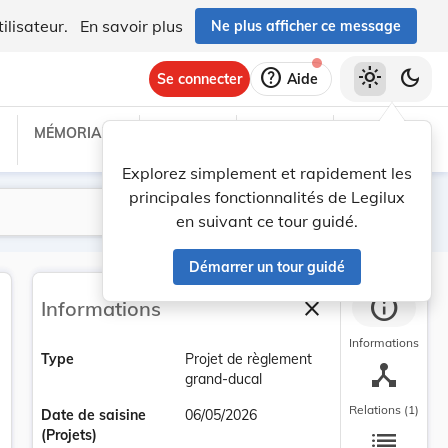
ilisateur.
En savoir plus
Ne plus afficher ce message
help
light_mode
dark_mode
Se connecter
Aide
MÉMORIAL C
TRAITÉS
PROJETS
TEXTES UE
Explorez simplement et rapidement les
principales fonctionnalités de Legilux
Lancer la recherche
Filtres
en suivant ce tour guidé.
Démarrer un tour guidé
info
close
Informations
Fermer la barre la
Informations
Type
Projet de règlement
device_hub
grand-ducal
Relations (1)
Date de saisine
06/05/2026
list
(Projets)