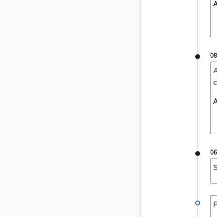
A
08
A
c
A
06
S
P