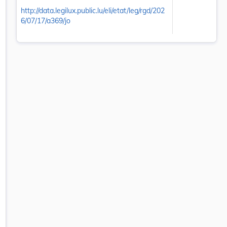
http://data.legilux.public.lu/eli/etat/leg/rgd/202
6/07/17/a369/jo
let