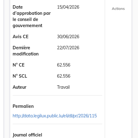
Date
15/04/2026
Actions
d’approbation par
le conseil de
gouvernement
Avis CE
30/06/2026
Dernière
22/07/2026
modification
N° CE
62.556
N° SCL
62.556
Auteur
Travail
 les zones relatives à la maîtrise de l’urbanisation pour l’établissem
Permalien
http://data.legilux.public.lu/eli/dl/pr/2026/115
Journal officiel