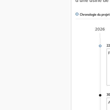
d’une usine de
Chronologie du projet
2026
22
P
30
A