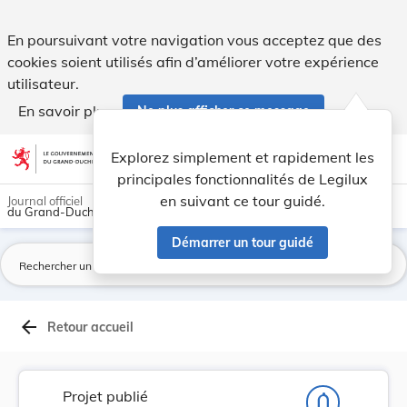
Projet de règlement grand-ducal modifiant le rè... - Legilux
En poursuivant votre navigation vous acceptez que des
cookies soient utilisés afin d’améliorer votre expérience
utilisateur.
En savoir plus
Ne plus afficher ce message
Aller au contenu
help
light_mode
dark_mode
account_circle
Explorez simplement et rapidement les
Aide
principales fonctionnalités de Legilux
en suivant ce tour guidé.
Journal officiel
du Grand-Duché de Luxembourg
Démarrer un tour guidé
La
arrow_back
Retour accueil
Projet publié
notifications_none