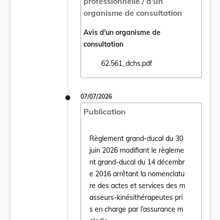
professionnelle / d'un
organisme de consultation
Avis d'un organisme de
consultation
62.561_dchs.pdf
Ouvrir le document 62.561_dchs.pdf dans u
07/07/2026
Publication
Règlement grand-ducal du 30
juin 2026 modifiant le règleme
nt grand-ducal du 14 décembr
e 2016 arrêtant la nomenclatu
Ouvrir le document Règlement grand-ducal 
re des actes et services des m
asseurs-kinésithérapeutes pri
s en charge par l’assurance m