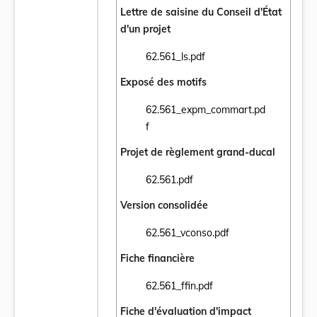
Lettre de saisine du Conseil d'État
d'un projet
62.561_ls.pdf
Ouvrir le document 62.561_ls.pdf dans un 
Exposé des motifs
62.561_expm_commart.pd
Ouvrir le document 62.561_expm_commart.
f
Projet de règlement grand-ducal
62.561.pdf
Ouvrir le document 62.561.pdf dans un nou
Version consolidée
62.561_vconso.pdf
Ouvrir le document 62.561_vconso.pdf dans
Fiche financière
62.561_ffin.pdf
Ouvrir le document 62.561_ffin.pdf dans un
Fiche d'évaluation d'impact