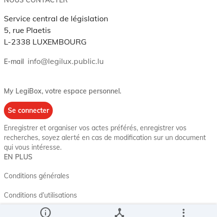
Service central de législation
5, rue Plaetis
L-2338 LUXEMBOURG
info@legilux.public.lu
E-mail
My LegiBox
, votre espace personnel.
Se connecter
Enregistrer et organiser vos actes préférés, enregistrer vos
recherches, soyez alerté en cas de modification sur un document
qui vous intéresse.
EN PLUS
Conditions générales
Conditions d’utilisations
info
device_hub
more_vert
Accessibilité