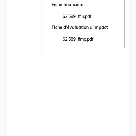
Fiche financière
62.589_ffin.pdf
Ouvrir le document 62.589_ffin.pdf dans un
Fiche d'évaluation d'impact
62.589_fimp.pdf
Ouvrir le document 62.589_fimp.pdf dans u