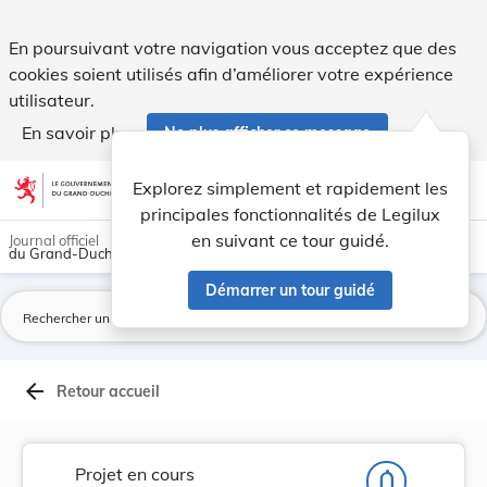
Projet de règlement grand-ducal modifiant le rè... - Legilux
En poursuivant votre navigation vous acceptez que des
cookies soient utilisés afin d’améliorer votre expérience
utilisateur.
En savoir plus
Ne plus afficher ce message
Aller au contenu
help
light_mode
dark_mode
account_circle
Explorez simplement et rapidement les
Aide
principales fonctionnalités de Legilux
en suivant ce tour guidé.
Journal officiel
du Grand-Duché de Luxembourg
Démarrer un tour guidé
La
arrow_back
Retour accueil
Projet en cours
notifications_none