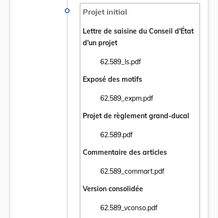
Projet initial
Lettre de saisine du Conseil d'État
d'un projet
62.589_ls.pdf
Ouvrir le document 62.589_ls.pdf dans un 
Exposé des motifs
62.589_expm.pdf
Ouvrir le document 62.589_expm.pdf dans 
Projet de règlement grand-ducal
62.589.pdf
Ouvrir le document 62.589.pdf dans un nou
Commentaire des articles
62.589_commart.pdf
Ouvrir le document 62.589_commart.pdf da
Version consolidée
62.589_vconso.pdf
Ouvrir le document 62.589_vconso.pdf dans