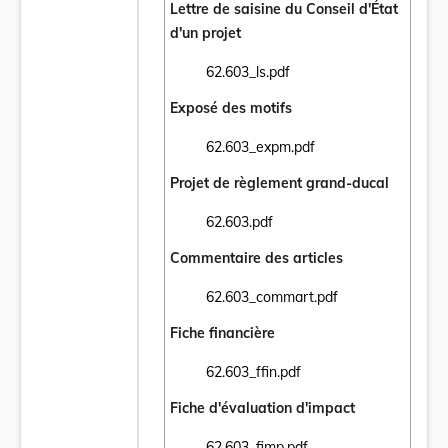
Lettre de saisine du Conseil d'État
d'un projet
62.603_ls.pdf
Ouvrir le document 62.603_ls.pdf dans un 
Exposé des motifs
62.603_expm.pdf
Ouvrir le document 62.603_expm.pdf dans 
Projet de règlement grand-ducal
62.603.pdf
Ouvrir le document 62.603.pdf dans un nou
Commentaire des articles
62.603_commart.pdf
Ouvrir le document 62.603_commart.pdf da
Fiche financière
62.603_ffin.pdf
Ouvrir le document 62.603_ffin.pdf dans un
Fiche d'évaluation d'impact
62.603_fimp.pdf