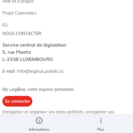
Aide et à propos
Projet Casemates
ELI
NOUS CONTACTER
Service central de législation
5, rue Plaetis
L-2338 LUXEMBOURG
info@legilux.public.lu
E-mail
My LegiBox
, votre espace personnel.
Se connecter
Enregistrer et organiser vos actes préférés, enregistrer vos
recherches, soyez alerté en cas de modification sur un document
info
more_vert
qui vous intéresse.
EN PLUS
Informations
Plus