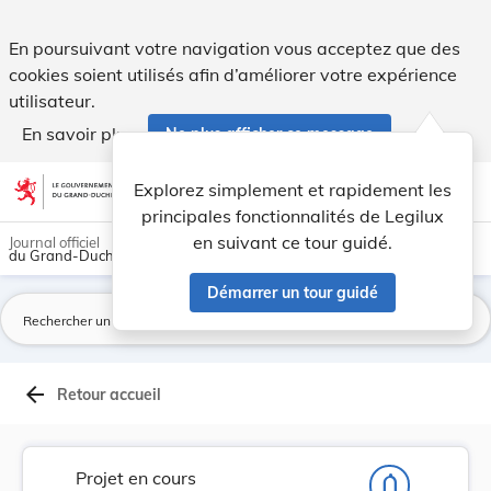
Projet de règlement grand-ducal fixant le progr... - Legilux
En poursuivant votre navigation vous acceptez que des
cookies soient utilisés afin d’améliorer votre expérience
utilisateur.
En savoir plus
Ne plus afficher ce message
Aller au contenu
help
light_mode
dark_mode
account_circle
Explorez simplement et rapidement les
Aide
principales fonctionnalités de Legilux
en suivant ce tour guidé.
Journal officiel
du Grand-Duché de Luxembourg
Démarrer un tour guidé
La
arrow_back
Retour accueil
Projet en cours
notifications_none