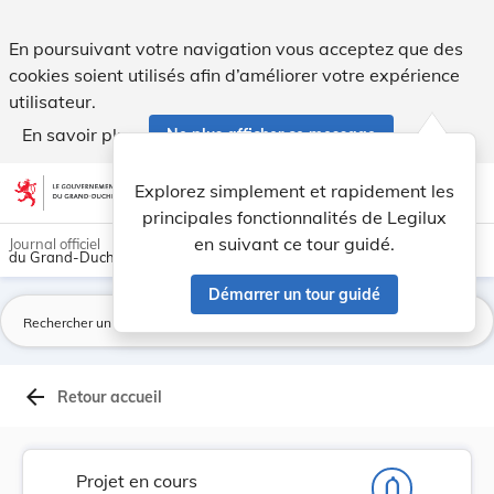
Projet de règlement grand-ducal portant modific... - Legilux
En poursuivant votre navigation vous acceptez que des
cookies soient utilisés afin d’améliorer votre expérience
utilisateur.
En savoir plus
Ne plus afficher ce message
Aller au contenu
help
light_mode
dark_mode
account_circle
Explorez simplement et rapidement les
Aide
principales fonctionnalités de Legilux
en suivant ce tour guidé.
Journal officiel
du Grand-Duché de Luxembourg
Démarrer un tour guidé
La
arrow_back
Retour accueil
Projet en cours
notifications_none