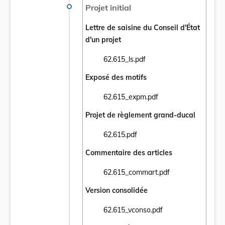
Projet initial
Lettre de saisine du Conseil d'État
d'un projet
62.615_ls.pdf
Ouvrir le document 62.615_ls.pdf dans un 
Exposé des motifs
62.615_expm.pdf
Ouvrir le document 62.615_expm.pdf dans 
Projet de règlement grand-ducal
62.615.pdf
Ouvrir le document 62.615.pdf dans un nou
Commentaire des articles
62.615_commart.pdf
Ouvrir le document 62.615_commart.pdf da
Version consolidée
62.615_vconso.pdf
Ouvrir le document 62.615_vconso.pdf dans