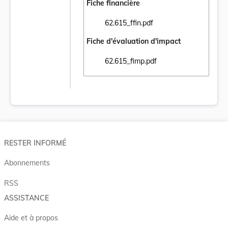
Fiche financière
62.615_ffin.pdf
Ouvrir le document 62.615_ffin.pdf dans un
Fiche d'évaluation d'impact
62.615_fimp.pdf
Ouvrir le document 62.615_fimp.pdf dans u
RESTER INFORMÉ
Abonnements
RSS
ASSISTANCE
Aide et à propos